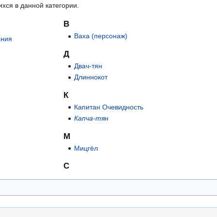
ихся в данной категории.
В
Ваха (персонаж)
ания
Д
Двач-тян
Длиннокот
К
Капитан Очевидность
Капча-тян
М
Мицгёл
С