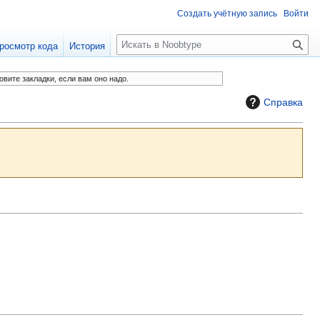
Создать учётную запись
Войти
П
росмотр кода
История
о
и
овите закладки, если вам оно надо.
с
Справка
к