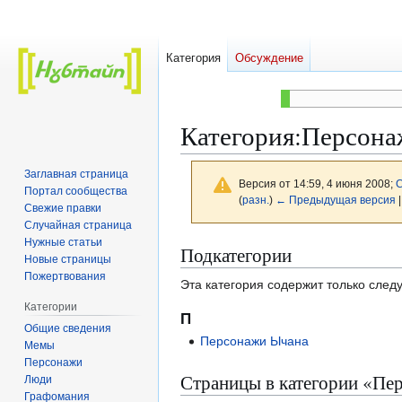
Категория
Обсуждение
Категория
:
Персона
Заглавная страница
Версия от 14:59, 4 июня 2008;
С
Портал сообщества
(
разн.
)
← Предыдущая версия
|
Свежие правки
Случайная страница
Нужные статьи
Перейти
Перейти
Подкатегории
Новые страницы
к
к
Пожертвования
Эта категория содержит только сле
навигации
поиску
Категории
П
Общие сведения
Персонажи Ычана
Мемы
Персонажи
Страницы в категории «Пе
Люди
Графомания