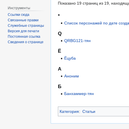
Показано 19 страниц из 19, находящ
Инструменты
Ссылки сюда
*
Связанные правки
Список персонажей по дате созд
Служебные страницы
Версия для печати
Q
Постоянная ссылка
QRBG121-тян
Сведения о странице
Ё
Ёцуба
А
Аноним
Б
Банхаммер-тян
Категория
:
Статьи