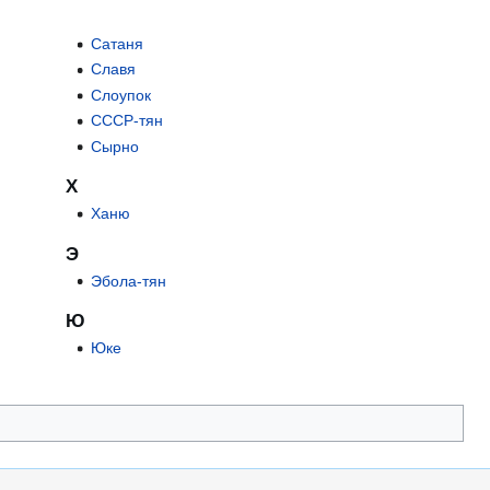
Сатаня
Славя
Слоупок
СССР-тян
Сырно
Х
Ханю
Э
Эбола-тян
Ю
Юке