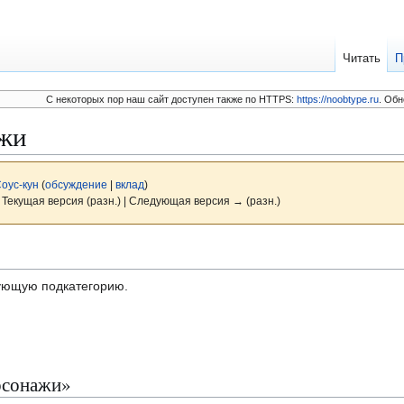
Читать
П
C некоторых пор наш сайт доступен также по HTTPS:
https://noobtype.ru
. Обн
жи
оус-кун
(
обсуждение
|
вклад
)
 Текущая версия (разн.) | Следующая версия → (разн.)
дующую подкатегорию.
рсонажи»