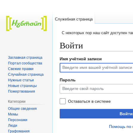
Служебная страница
C некоторых пор наш сайт доступен т
Войти
Заглавная страница
Имя учётной записи
Перейти
Перейти
Портал сообщества
к
к
Свежие правки
навигации
поиску
Случайная страница
Пароль
Нужные статьи
Новые страницы
Пожертвования
Оставаться в системе
Категории
Общие сведения
Войти
Мемы
Персонажи
Люди
Помощь по 
Графомания