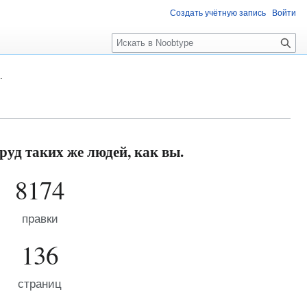
Создать учётную запись
Войти
П
о
и
.
с
к
руд таких же людей, как вы.
8174
правки
136
страниц