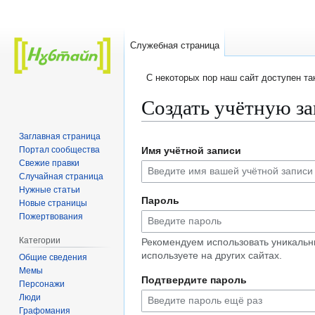
Служебная страница
C некоторых пор наш сайт доступен т
Создать учётную з
Заглавная страница
Перейти
Перейти
Портал сообщества
Имя учётной записи
к
к
Свежие правки
навигации
поиску
Случайная страница
Нужные статьи
Пароль
Новые страницы
Пожертвования
Категории
Рекомендуем использовать уникальн
используете на других сайтах.
Общие сведения
Мемы
Подтвердите пароль
Персонажи
Люди
Графомания