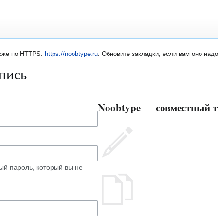
акже по HTTPS:
https://noobtype.ru
. Обновите закладки, если вам оно надо
апись
Noobtype — совместный т
ый пароль, который вы не