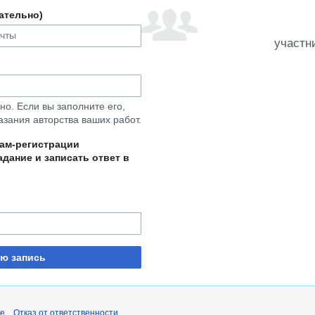
ательно)
участн
о. Если вы заполните его,
азания авторства ваших работ.
пам-регистрации
дание и записать ответ в
ую запись
pe
Отказ от ответственности