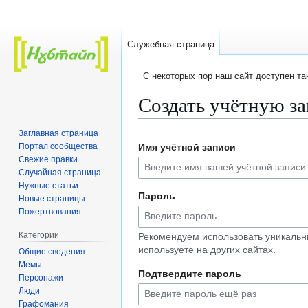
Служебная страница
C некоторых пор наш сайт доступен т
Создать учётную з
Заглавная страница
Перейти
Перейти
Портал сообщества
Имя учётной записи
к
к
Свежие правки
навигации
поиску
Случайная страница
Нужные статьи
Пароль
Новые страницы
Пожертвования
Категории
Рекомендуем использовать уникальн
используете на других сайтах.
Общие сведения
Мемы
Подтвердите пароль
Персонажи
Люди
Графомания