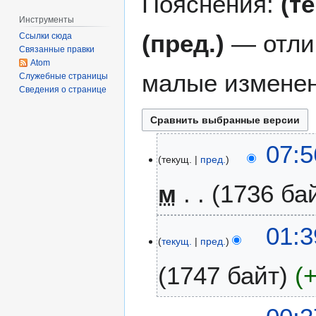
Пояснения:
(т
Инструменты
(пред.)
— отли
Ссылки сюда
Связанные правки
Atom
малые изменен
Служебные страницы
Сведения о странице
1
07:5
текущ.
пред.
0
д
м
1736 ба
е
к
Н
а
9
01:3
е
б
текущ.
пред.
д
т
р
е
1747 байт
о
я
к
п
2
а
и
0
Н
б
с
2