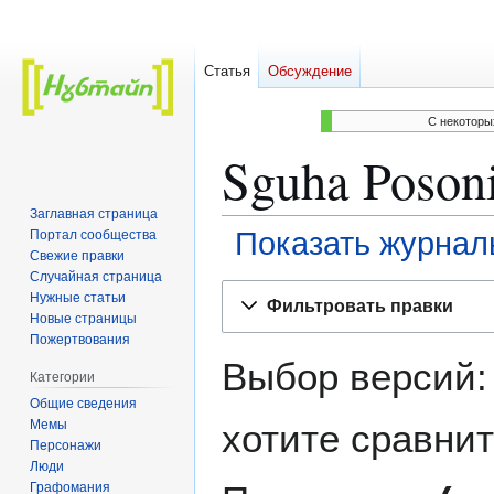
Статья
Обсуждение
C некоторы
Sguha Poson
Заглавная страница
Показать журнал
Портал сообщества
Свежие правки
Случайная страница
Перейти
Перейти
Нужные статьи
Фильтровать правки
к
к
Новые страницы
навигации
поиску
Пожертвования
Выбор версий:
Категории
Общие сведения
Мемы
хотите сравнит
Персонажи
Люди
Графомания