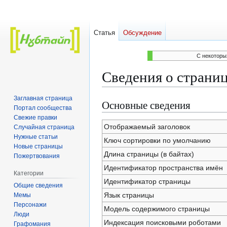
Статья
Обсуждение
C некоторы
Сведения о страни
Заглавная страница
Основные сведения
Перейти
Перейти
Портал сообщества
к
к
Свежие правки
навигации
поиску
Отображаемый заголовок
Случайная страница
Нужные статьи
Ключ сортировки по умолчанию
Новые страницы
Длина страницы (в байтах)
Пожертвования
Идентификатор пространства имён
Категории
Идентификатор страницы
Общие сведения
Язык страницы
Мемы
Персонажи
Модель содержимого страницы
Люди
Индексация поисковыми роботами
Графомания