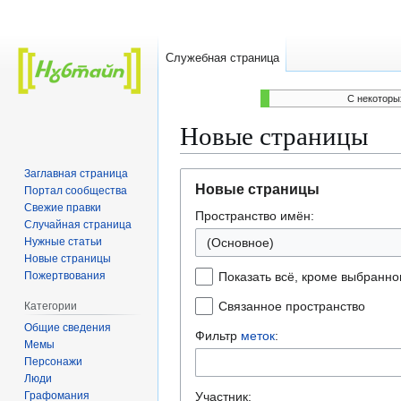
Служебная страница
C некоторы
Новые страницы
Заглавная страница
Перейти
Перейти
Новые страницы
Портал сообщества
к
к
Свежие правки
Пространство имён:
навигации
поиску
Случайная страница
Нужные статьи
(Основное)
Новые страницы
Пожертвования
Показать всё, кроме выбранно
Связанное пространство
Категории
Общие сведения
Фильтр
меток
:
Мемы
Персонажи
Люди
Графомания
Участник: