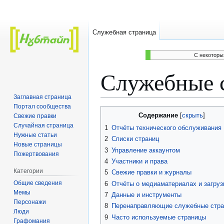
Служебная страница
C некоторы
Служебные 
Заглавная страница
Портал сообщества
Перейти
Перейти
Содержание
Свежие правки
к
к
Случайная страница
1
Отчёты технического обслуживания
навигации
поиску
Нужные статьи
2
Списки страниц
Новые страницы
3
Управление аккаунтом
Пожертвования
4
Участники и права
Категории
5
Свежие правки и журналы
Общие сведения
6
Отчёты о медиаматериалах и загруз
Мемы
7
Данные и инструменты
Персонажи
8
Перенаправляющие служебные стр
Люди
9
Часто используемые страницы
Графомания