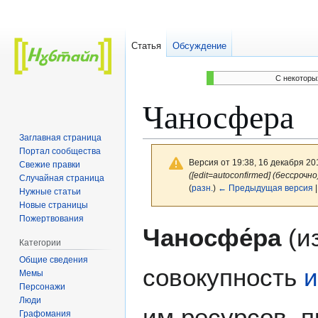
Статья
Обсуждение
C некоторы
Чаносфера
Заглавная страница
Портал сообщества
Версия от 19:38, 16 декабря 20
Свежие правки
([edit=autoconfirmed] (бессрочно
Случайная страница
(
разн.
)
← Предыдущая версия
|
Нужные статьи
Новые страницы
Пожертвования
Перейти
Перейти
Чаносфе́ра
(и
к
к
Категории
навигации
поиску
Общие сведения
совокупность
Мемы
Персонажи
Люди
им ресурсов, 
Графомания