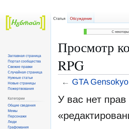
Статья
Обсуждение
C некоторы
Просмотр к
Заглавная страница
RPG
Портал сообщества
Свежие правки
Случайная страница
Нужные статьи
←
GTA Gensoky
Новые страницы
Пожертвования
Перейти
Перейти
У вас нет пра
Категории
к
к
Общие сведения
навигации
поиску
Мемы
«редактирован
Персонажи
Люди
Графомания