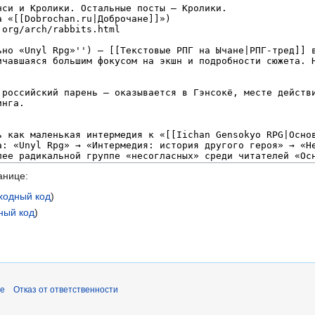
анице:
ходный код
)
ный код
)
pe
Отказ от ответственности