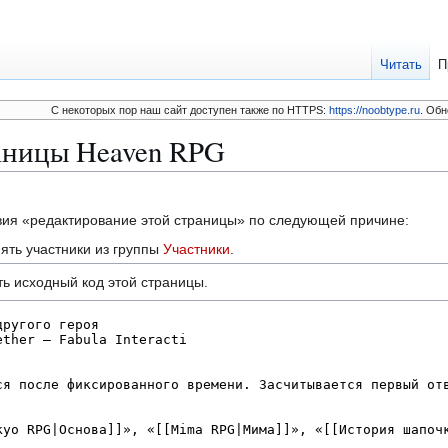
Читать
П
C некоторых пор наш сайт доступен также по HTTPS:
https://noobtype.ru
. Обн
аницы Heaven RPG
твия «редактирование этой страницы» по следующей причине:
ять участники из группы
Участники
.
ь исходный код этой страницы.