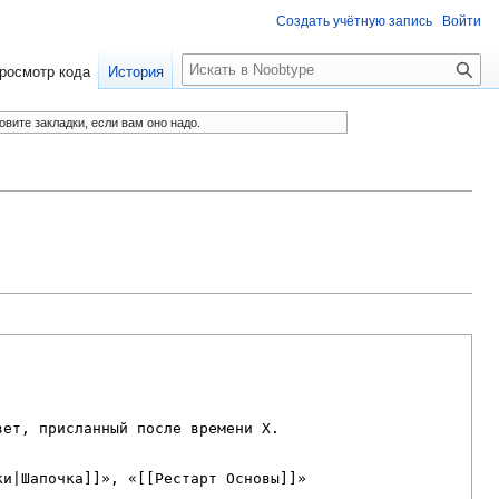
Создать учётную запись
Войти
П
росмотр кода
История
о
и
овите закладки, если вам оно надо.
с
к