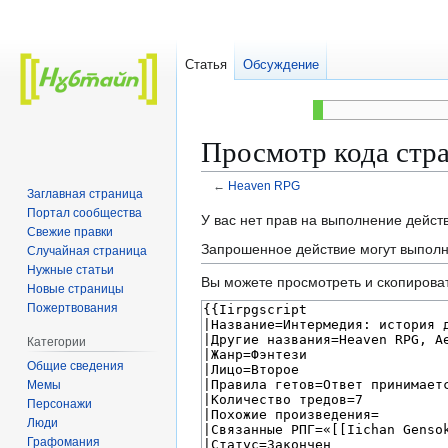
Статья
Обсуждение
Просмотр кода стр
←
Heaven RPG
Заглавная страница
Портал сообщества
Перейти
Перейти
У вас нет прав на выполнение дейс
Свежие правки
к
к
Запрошенное действие могут выполн
Случайная страница
навигации
поиску
Нужные статьи
Вы можете просмотреть и скопироват
Новые страницы
Пожертвования
Категории
Общие сведения
Мемы
Персонажи
Люди
Графомания