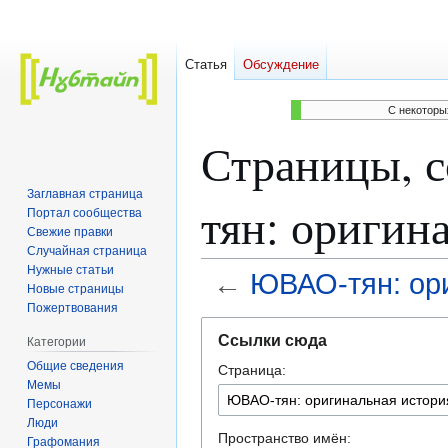
Статья
Обсуждение
C некоторы
Страницы, 
Заглавная страница
тян: оригин
Портал сообщества
Свежие правки
Случайная страница
Нужные статьи
←
ЮВАО-тян: ор
Новые страницы
Пожертвования
Перейти
Перейти
Ссылки сюда
Категории
к
к
Общие сведения
Страница:
навигации
поиску
Мемы
Персонажи
Люди
Пространство имён:
Графомания