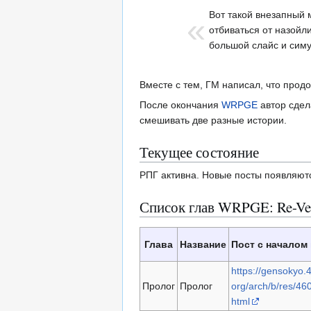
Вот такой внезапный 
«
отбиваться от назойл
большой слайс и сим
Вместе с тем, ГМ написал, что продо
После окончания
WRPGE
автор сде
смешивать две разные истории.
Текущее состояние
РПГ активна. Новые посты появляютс
Список глав WRPGE: Re-Ve
Глава
Название
Пост с началом
https://gensokyo.
Пролог
Пролог
org/arch/b/res/46
html