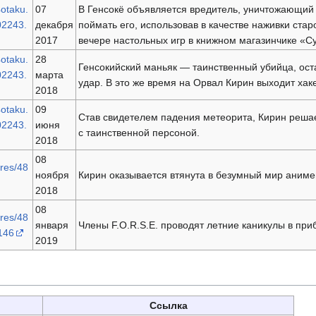
4otaku.
07
В Генсокё объявляется вредитель, уничтожающий к
02243.
декабря
поймать его, использовав в качестве наживки ста
2017
вечере настольных игр в книжном магазинчике «С
4otaku.
28
Генсокийский маньяк — таинственный убийца, ос
02243.
марта
удар. В это же время на Орвал Кирин выходит хаке
2018
4otaku.
09
Став свидетелем падения метеорита, Кирин решае
02243.
июня
с таинственной персоной.
2018
08
/res/48
ноября
Кирин оказывается втянута в безумный мир аним
2018
08
/res/48
января
Члены F.O.R.S.E. проводят летние каникулы в при
146
2019
Ссылка