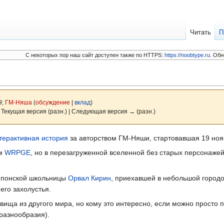
Читать
П
C некоторых пор наш сайт доступен также по HTTPS:
https://noobtype.ru
. Обн
9;
ГМ-Няша
(
обсуждение
|
вклад
)
 Текущая версия (разн.) | Следующая версия → (разн.)
терактивная история
за авторством ГМ-Няши, стартовавшая 19 ноя
ем
WRPGE
, но в перезагруженной вселенной без старых персонаже
 японской школьницы
Орвал Кирин
, приехавшей в небольшой городо
его захолустья.
вища из другого мира, но кому это интересно, если можно просто 
разнообразия).