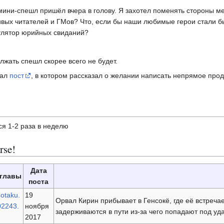
мини-спешл пришёл вчера в голову. Я захотел поменять стороны м
ивых читателей и ГМов? Что, если бы наши любимые герои стали б
улятор юрийных свиданий?
лжать спешл скорее всего не будет.
лал
пост
, в котором рассказал о желании написать непрямое прод
я 1-2 раза в неделю
rse!
Дата
 главы
поста
4otaku.
19
Орвал Кирин прибывает в Генсокё, где её встреча
02243.
ноября
задерживаются в пути из-за чего попадают под уд
2017