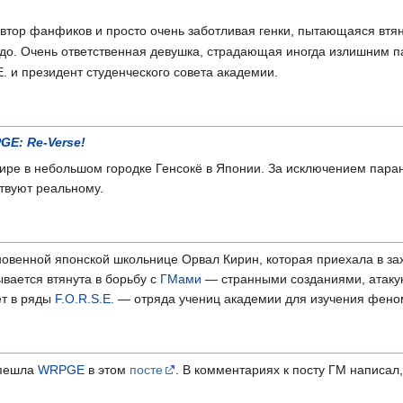
автор фанфиков и просто очень заботливая генки, пытающаяся вт
до. Очень ответственная девушка, страдающая иногда излишним 
. и президент студенческого совета академии.
E: Re-Verse!
ире в небольшом городке Генсокё в Японии. За исключением пара
твуют реальному.
овенной японской школьнице Орвал Кирин, которая приехала в за
ывается втянута в борьбу с
ГМами
— странными созданиями, атакую
ет в ряды
F.O.R.S.E.
— отряда учениц академии для изучения феном
спешла
WRPGE
в этом
посте
. В комментариях к посту ГМ написал