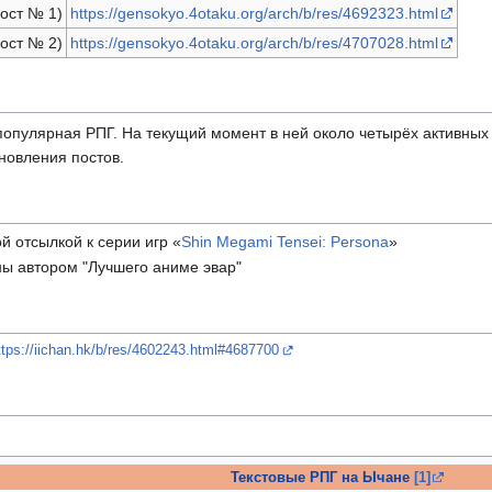
пост № 1)
https://gensokyo.4otaku.org/arch/b/res/4692323.html
пост № 2)
https://gensokyo.4otaku.org/arch/b/res/4707028.html
популярная РПГ. На текущий момент в ней около четырёх активных
новления постов.
й отсылкой к серии игр «
Shin Megami Tensei: Persona
»
ны автором "Лучшего аниме эвар"
ttps://iichan.hk/b/res/4602243.html#4687700
Текстовые РПГ на Ычане
[1]