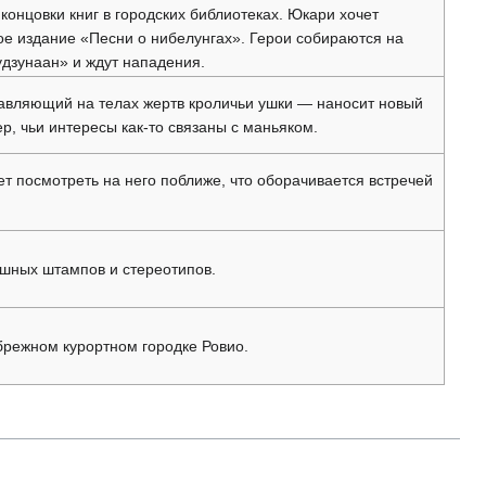
онцовки книг в городских библиотеках. Юкари хочет
рое издание «Песни о нибелунгах». Герои собираются на
удзунаан» и ждут нападения.
тавляющий на телах жертв кроличьи ушки — наносит новый
р, чьи интересы как-то связаны с маньяком.
т посмотреть на него поближе, что оборачивается встречей
ешных штампов и стереотипов.
брежном курортном городке Ровио.