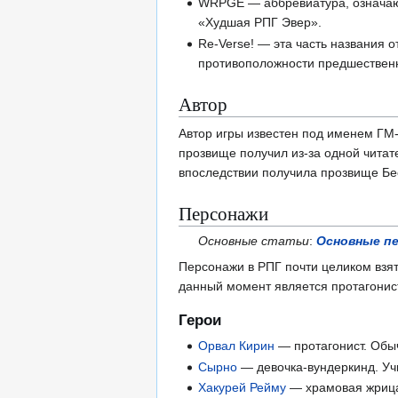
WRPGE — аббревиатура, означаю
«Худшая РПГ Эвер».
Re-Verse! — эта часть названия о
противоположности предшественн
Автор
Автор игры известен под именем ГМ-Н
прозвище получил из-за одной читат
впоследствии получила прозвище Б
Персонажи
Основные статьи
:
Основные пе
Персонажи в РПГ почти целиком взят
данный момент является протагони
Герои
Орвал Кирин
— протагонист. Обыч
Сырно
— девочка-вундеркинд. Учи
Хакурей Рейму
— храмовая жрица 