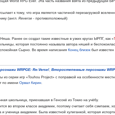
щая Worst RPG Ever. Эта часть названия взята из предыдущей Ы
тсылает к тому, что игра является частичной перезагрузкой вселенн
ику (англ.
Reverse
- противоположный)
яша. Ранее он создал такие известные в узких кругах ЫРПГ, как «
ельницы, которая постоянно называла автора няшей и беспокоилас
еспокойная Сырно. Во время написания
Конец близок
был известен 
рсонажи WRPGE: Re-Verse!
,
Второстепенные персонажи WRPG
ы из серии игр «Touhou Project» с поправкой на особенности мес
ст по имени
Орвал Кирин
.
ная школьница, приехавшая в Генсокё из Токио на учёбу.
тся во втором классе академии, поэтому считает себя сэмпаем, хот
и ученица академии. Была известной хулиганкой, которая испорти