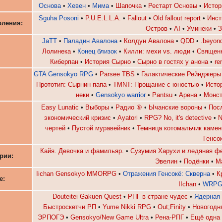
:
Основа
•
Хевен
•
Μима
•
Шапочка
•
Рестарт Основы
•
Истор
Sguha Posoni
•
P.U.E.L.L.A.
•
Fallout
•
Old fallout report
•
Инст
оления:
Остров
•
AI
•
Уминеки
•
З
JaTT
•
Паладин Авалона
•
Колдун Авалона
•
QDD
•
.beyon
:
Лолинека
•
Конец близок
•
Килли: мехи vs. люди
•
Священн
Киберпан
•
История Сырно
•
Сырно в гостях у анона
•
re
GTA Gensokyo RPG
•
Parsee TBS
•
Галактические Рейнджеры
Прототип: Сырнин папа
•
TMNT: Прощание с юностью
•
Исто
неки
•
Gensokyo warrior
•
Pantsu
•
Арена
•
Монст
Easy Lunatic
•
Выборы
•
Радио ⑨
•
Ычанские вороны
•
Пос
экономический кризис
•
Ayatori
•
RPG? No, it's detective
•
N
:
чертей
•
Пустой муравейник
•
Темница котомальчик камен
Генсо
Кайя. Девочка и фамильяр.
•
Сузумия Харухи и ледяная ф
ории:
Эвелин
•
Подёнки
•
М
Iichan Gensokyo MMORPG
•
Отражения Генсокё: Скверна
•
К
е:
IIchan
•
WRPGE
Douteitei Gakuen Quest
•
РПГ в стране чудес
•
Ядерная
Быстроскетчи РП
•
Yume Nikki RPG
•
Out;Finity
•
Новогодн
ЭРПОГЭ
•
Gensokyo/New Game Ultra
•
Рена-РПГ
•
Ещё одна 