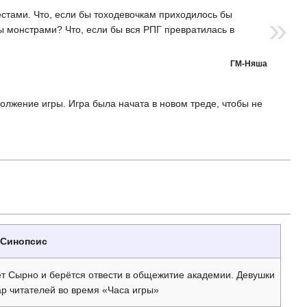
естами. Что, если бы тоходевочкам приходилось бы
»
ы монстрами? Что, если бы вся РПГ превратилась в
ГМ-Няша
олжение игры. Игра была начата в новом треде, чтобы не
Синопсис
ет Сырно и берётся отвести в общежитие академии. Девушки
ар читателей во время «Часа игры»