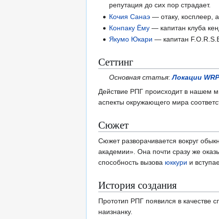
репутация до сих пор страдает.
Кочия Санаэ
— отаку, косплеер, 
Конпаку Ёму
— капитан клуба кен
Якумо Юкари
— капитан F.O.R.S.E
Сеттинг
Основная статья
:
Локации WRPG
Действие РПГ происходит в нашем м
аспекты окружающего мира соответс
Сюжет
Сюжет разворачивается вокруг обыкн
академии». Она почти сразу же оказ
способность вызова
юккури
и вступа
История создания
Прототип РПГ появился в качестве 
наизнанку.