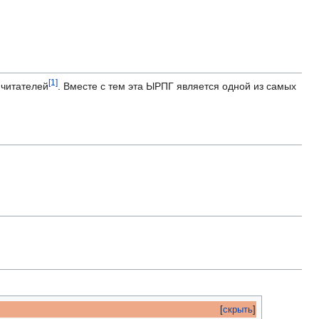
[
1
]
 читателей
. Вместе с тем эта ЫРПГ является одной из самых
[
скрыть
]