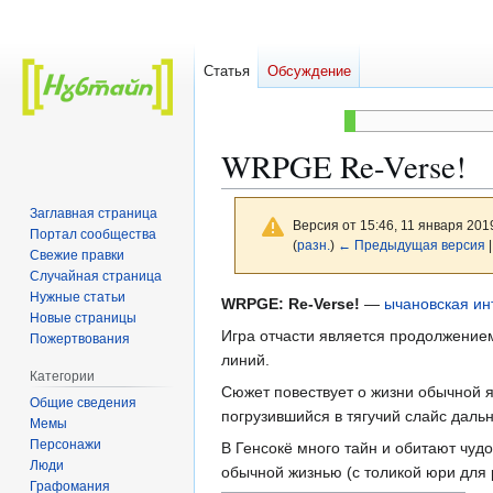
Статья
Обсуждение
WRPGE Re-Verse!
Заглавная страница
Версия от 15:46, 11 января 201
Портал сообщества
(
разн.
)
← Предыдущая версия
|
Свежие правки
Случайная страница
Нужные статьи
Перейти
Перейти
WRPGE: Re-Verse!
—
ычановская ин
Новые страницы
к
к
Игра отчасти является продолжени
Пожертвования
навигации
поиску
линий.
Категории
Сюжет повествует о жизни обычной
Общие сведения
погрузившийся в тягучий слайс дальн
Мемы
Персонажи
В Генсокё много тайн и обитают чудо
Люди
обычной жизнью (с толикой юри для 
Графомания