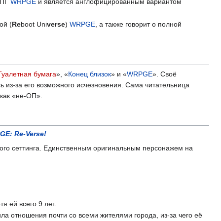
РПГ
WRPGE
и является англофицированным вариантом
ой (
Re
boot Uni
verse
)
WRPGE
, а также говорит о полной
Туалетная бумага
», «
Конец близок
» и «
WRPGE
». Своё
ь из-за его возможного исчезновения. Сама читательница
как «не-ОП».
E: Re-Verse!
тного сеттинга. Единственным оригинальным персонажем на
я ей всего 9 лет.
ла отношения почти со всеми жителями города, из-за чего её