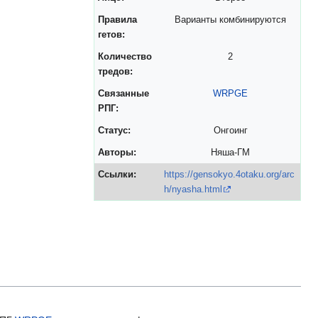
Правила
Варианты комбинируются
гетов:
Количество
2
тредов:
Связанные
WRPGE
РПГ:
Статус:
Онгоинг
Авторы:
Няша-ГМ
Ссылки:
https://gensokyo.4otaku.org/arc
h/nyasha.html