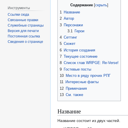
Содержание
Инструменты
1
Название
Ссылки сюда
2
Автор
Связанные правки
3
Персонажи
Служебные страницы
3.1
Герои
Версия для печати
Постоянная ссылка
4
Сеттинг
Сведения о странице
5
Сюжет
6
История создания
7
Текущее состояние
8
Список глав WRPGE: Re-Verse!
9
Гостевые посты
10
Место в ряду прочих РПГ
11
Интересные факты
12
Примечания
13
См. также
Название
Название состоит из двух частей.