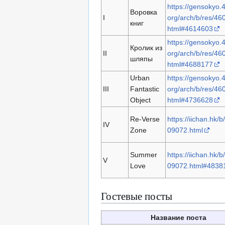
https://gensokyo.
Воровка
I
org/arch/b/res/46
книг
html#4614603
https://gensokyo.
Кролик из
II
org/arch/b/res/46
шляпы
html#4688177
Urban
https://gensokyo.
III
Fantastic
org/arch/b/res/46
Object
html#4736628
Re-Verse
https://iichan.hk/b
IV
Zone
09072.html
Summer
https://iichan.hk/b
V
Love
09072.html#4838
Гостевые посты
Название поста