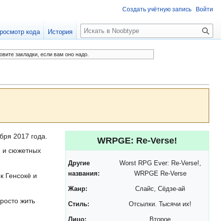
Создать учётную запись
Войти
П
росмотр кода
История
о
и
овите закладки, если вам оно надо.
с
к
бря 2017 года.
WRPGE: Re-Verse!
й и сюжетных
Другие
Worst RPG Ever: Re-Verse!,
названия:
WRPGE Re-Verse
к Генсокё и
Жанр:
Слайс, Сёдзе-ай
просто жить
Стиль:
Отсылки. Тысячи их!
Лицо:
Второе