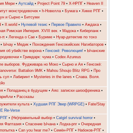
ия Мери
•
Аутсайд
•
Project Point 79
•
Х-НРПГ
•
Heaven II
итут монстродевочек
•
h-Новелла
•
Бумага
•
Хикке РПГ
•
ун и Сырно
•
Битсуми
d
•
II.world
•
Нулевой тезис
•
Первое Правило
•
Аждаха
•
ая Римская Империя. XVIII век.
•
Мадока
•
Киберпанк
•
n-π
•
Легенда о Сае
•
Буриме
•
Нуар-детектив по тохо
•
Ычау
•
Медик
•
Похождения Генсокийских Нагибаторов
•
рия об убийстве ворона
•
Генсокё: Революция!
•
Ычанские
родевочки
•
Гримдарк: чума
•
Codex Azureus
ле выборов. Фудживара но Моко
•
Сырно и Ая
•
Генсокё:
anoverse: Battalion 9MK
•
Mahou Shoujo Blitz RPG
•
Про
ь суп
•
Лабиринт
•
Mysteries in the lanes
•
Слава. Воля.
кйо
ея
•
Попаданец в будущем
•
Аяо: записки шизофреника
•
ариАли
•
Рассказы
ружители культа
•
Худшая РПГ Эвер (WRPGE)
•
Fate/Stay
 Re-Verse
 РПГ
•
(Не)правильный выбор
•
Catgirl survival horror
•
яя Фаптазия
•
Спасение Ычана
•
Лодка-рпг
•
Очередная
попытка
•
Can you hear me?
•
Семён-РПГ
•
Набоков-РПГ
•