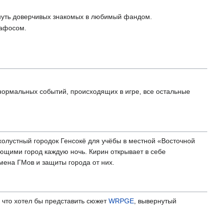
януть доверчивых знакомых в любимый фандом.
пафосом.
нормальных событий, происходящих в игре, все остальные
холустный городок Генсокё для учёбы в местной «Восточной
щими город каждую ночь. Кирин открывает в себе
ена ГМов и защиты города от них.
, что хотел бы представить сюжет
WRPGE
, вывернутый