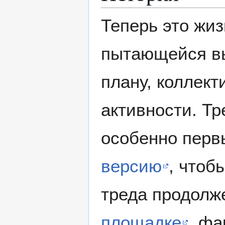
Теперь это жи
пытающейся вы
плану, коллек
активности. Тр
особенно первы
версию
, чтоб
треда продолж
площадке
, фа