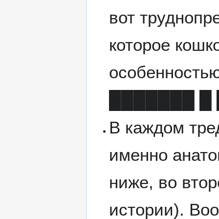
вот труднопр
которое кошк
особенностью
███████ █
В каждом тре
именно анато
ниже, во вто
истории). Во