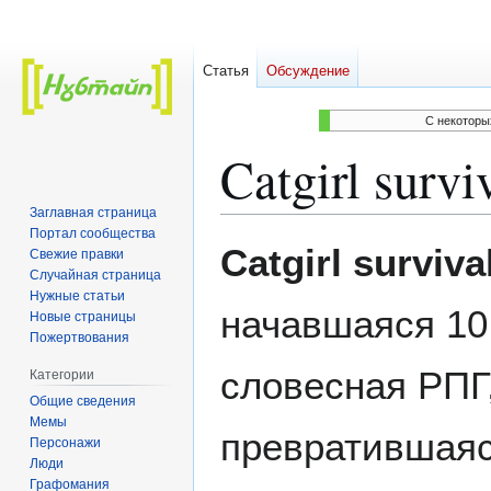
Статья
Обсуждение
C некоторы
Catgirl survi
Заглавная страница
Портал сообщества
Перейти
Перейти
Catgirl surviva
Свежие правки
к
к
Случайная страница
навигации
поиску
Нужные статьи
начавшаяся 10 
Новые страницы
Пожертвования
словесная РПГ
Категории
Общие сведения
Мемы
превратившаяс
Персонажи
Люди
Графомания