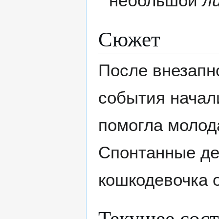
небольшой
л
Сюжет
После внезапн
события начали
помогла молод
Спонтанные дей
кошкодевочка о
Текущее сос