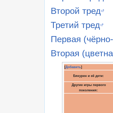
Второй тред
Третий тред
Первая (чёрно
Вторая (цветна
[
Добавить
]
Бякурен и её дети:
Другие игры первого
поколения: