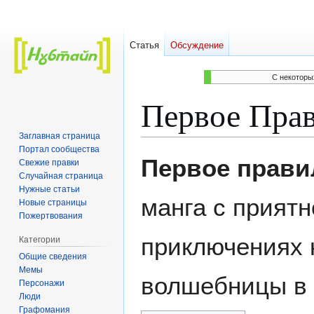
Статья
Обсуждение
C некоторы
Первое Пра
Заглавная страница
Портал сообщества
Перейти
Перейти
Первое прави
Свежие правки
к
к
Случайная страница
навигации
поиску
Нужные статьи
манга с приятн
Новые страницы
Пожертвования
приключениях 
Категории
Общие сведения
Мемы
волшебницы в 
Персонажи
Люди
Графомания