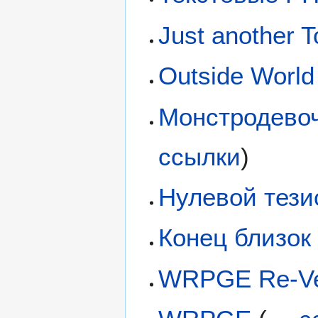
Just another 
Outside Worl
Монстродевоч
ссылки
)
Нулевой тези
Конец близок
WRPGE Re-Ve