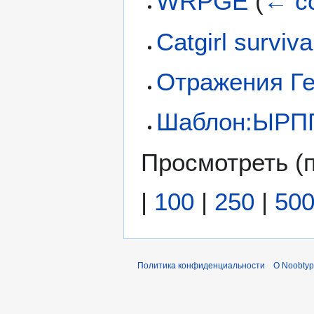
WRPGE
(
← с
Catgirl surviva
Отражения Ге
Шаблон:ЫРП
Просмотреть (
|
100
|
250
|
50
Политика конфиденциальности
О Noobty