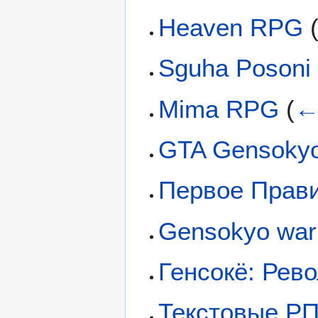
Heaven RPG
Sguha Posoni
Mima RPG
(
←
GTA Gensoky
Первое Прав
Gensokyo warr
Генсокё: Рев
Текстовые РП