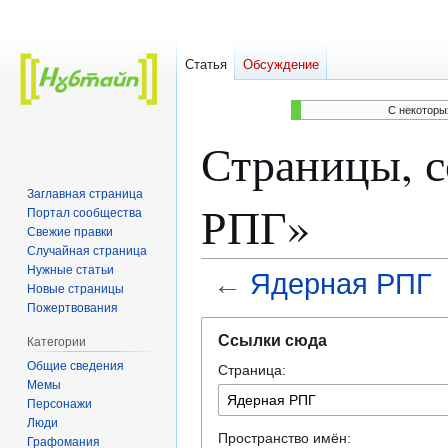
Статья
Обсуждение
C некоторы
Страницы, 
Заглавная страница
РПГ»
Портал сообщества
Свежие правки
Случайная страница
Нужные статьи
←
Ядерная РПГ
Новые страницы
Пожертвования
Перейти
Перейти
Ссылки сюда
Категории
к
к
Общие сведения
Страница:
навигации
поиску
Мемы
Персонажи
Люди
Пространство имён:
Графомания