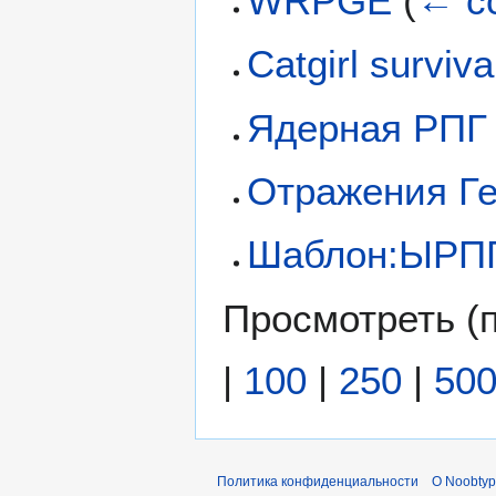
WRPGE
(
← с
Catgirl surviva
Ядерная РПГ
Отражения Ге
Шаблон:ЫРП
Просмотреть (
|
100
|
250
|
50
Политика конфиденциальности
О Noobty