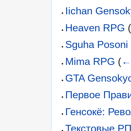
Iichan Genso
Heaven RPG
Sguha Posoni
Mima RPG
(
←
GTA Gensoky
Первое Прав
Генсокё: Рев
Текстовые РП