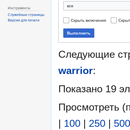
все
Инструменты
Служебные страницы
Скрыть включения
Скрыт
Версия для печати
Выполнить
Следующие ст
warrior
:
Показано 19 э
Просмотреть (
|
100
|
250
|
50