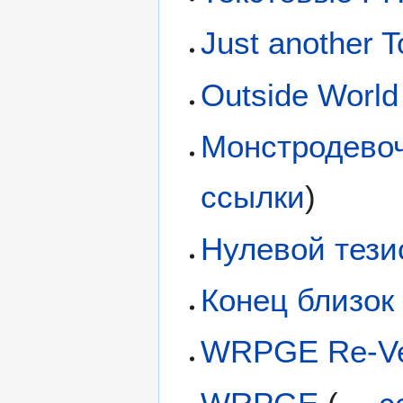
Just another 
Outside Worl
Монстродевоч
ссылки
)
Нулевой тези
Конец близок
WRPGE Re-Ve