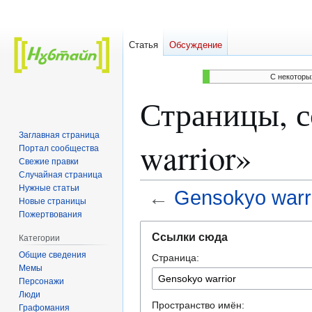
Статья
Обсуждение
C некоторы
Страницы, 
Заглавная страница
warrior»
Портал сообщества
Свежие правки
Случайная страница
Нужные статьи
←
Gensokyo warr
Новые страницы
Пожертвования
Перейти
Перейти
Ссылки сюда
Категории
к
к
Общие сведения
Страница:
навигации
поиску
Мемы
Персонажи
Люди
Пространство имён:
Графомания